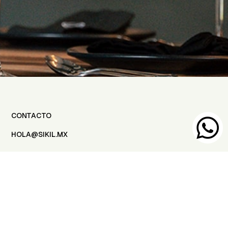
CONTACTO

HOLA@SIKIL.MX
UBICACIÓN
VALLADOLID, YUC
SÍGUENOS